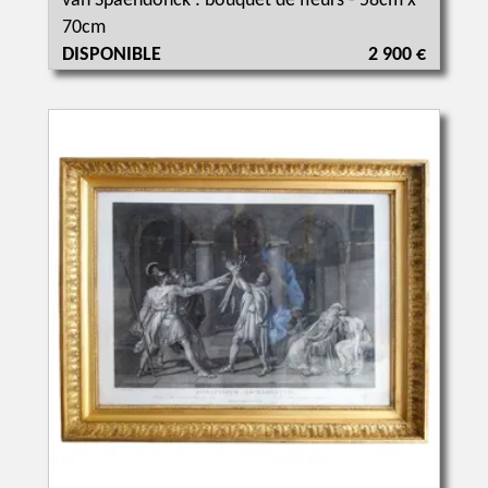
van Spaendonck : bouquet de fleurs - 58cm x
70cm
DISPONIBLE
2 900 €