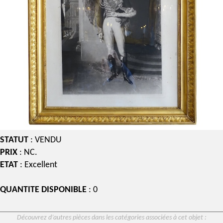
STATUT
: VENDU
PRIX
: NC.
ETAT
: Excellent
QUANTITE DISPONIBLE
: 0
Découvrez d’autres pièces dans les catégories associées à cet objet :