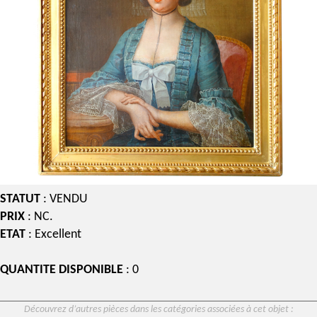
STATUT
: VENDU
PRIX
: NC.
ETAT
: Excellent
QUANTITE DISPONIBLE
: 0
Découvrez d’autres pièces dans les catégories associées à cet objet :