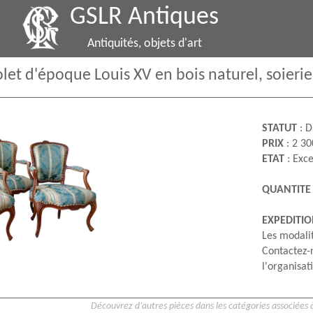
GSLR Antiques
Antiquités, objets d'art
olet d'époque Louis XV en bois naturel, soierie 
STATUT
: D
PRIX
: 2 30
ETAT
: Exce
QUANTITE
EXPEDITI
Les modalit
Contactez-
l'organisati
Découvrez d’autres pièces dans les catégories associées à