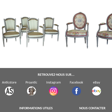
Série de 4 fauteuils cabriolet royalistes,
Claude Sené : paire de fauteuils c
mobilier de salon d'époque Louis XVI -
médaillon d'époque Louis XVI -
XVIIIe siècle
estampille
RETROUVEZ-NOUS SUR...
Anticstore
Proantic
Instagram
Facebook
eBay
INFORMATIONS UTILES
NOUS CONTACTER