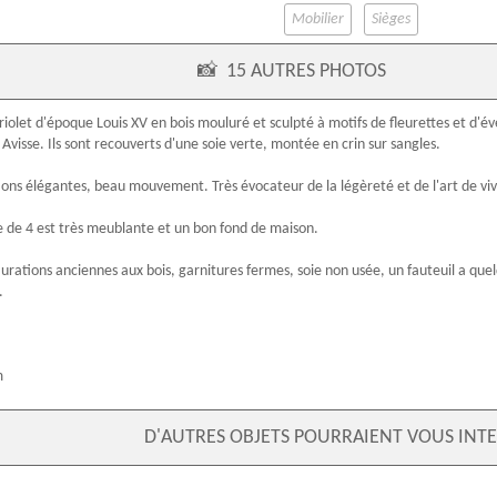
Mobilier
Sièges
📸
15 AUTRES PHOTOS
riolet
d'
époque Louis XV
en bois mouluré et sculpté à motifs de fleurettes et d'év
 Avisse. Ils sont recouverts d'une soie verte, montée en crin sur sangles.
tions élégantes, beau mouvement. Très évocateur de la légèreté et de l'art de vi
e de 4 est très meublante et un bon fond de maison.
urations anciennes aux bois, garnitures fermes, soie non usée, un fauteuil a quel
.
m
D'AUTRES OBJETS POURRAIENT VOUS INTE