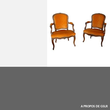
Paire de fauteuils cabriolets d'époque
Louis XV en noyer, velours frappé -
XVIIIe siècle
A PROPOS DE GSLR