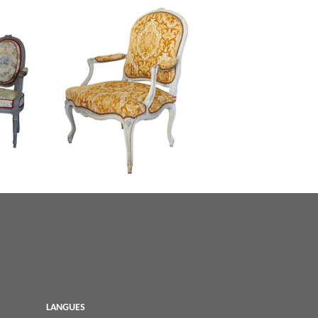
abriolet
Fauteuil à la Reine d'époque Louis XV en
bois laqué, velours frappé
LANGUES