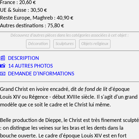
France : 20,60 €
UE & Suisse : 30,50 €
Reste Europe, Maghreb : 40,90 €
Autres destinations : 75,80 €
Découvrez d’autres pièces dans les catégories associées à cet objet :
Décoration
Sculptures
Objets religieux
📰
DESCRIPTION
📸
14 AUTRES PHOTOS
📧
DEMANDE D'INFORMATIONS
Grand Christ en
ivoire
encadré, dit
de fond de lit
d'
époque
Louis XIV
ou
Régence
- début
XVIIIe siècle
. Il s'agit d'un grand
modèle que ce soit le cadre et le Christ lui même.
Belle production de Dieppe, le Christ est très finement sculpté
: on distingue les veines sur les bras et les dents dans la
bouche ouverte. Le cadre d'époque Louis XIV est en fort