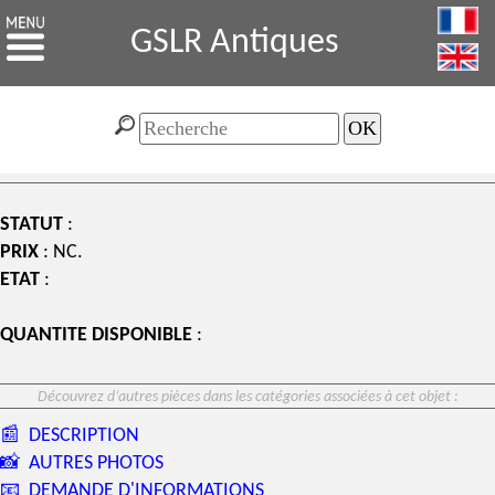
GSLR Antiques
STATUT
:
PRIX
: NC.
ETAT
:
QUANTITE DISPONIBLE
:
Découvrez d’autres pièces dans les catégories associées à cet objet :
📰
DESCRIPTION
📸
AUTRES PHOTOS
📧
DEMANDE D'INFORMATIONS