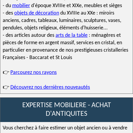
- du
mobilier
d'
époque XVIIIe
et XIXe, meubles et sièges
- des
objets de décoration
du XVIIIe au XXe :
miroir
s
anciens,
cadres
,
tableaux
,
luminaire
s,
sculpture
s, vases,
pendule
s, objets religieux, éléments d'huisserie...
- des articles autour des
arts de la table
:
ménagère
s et
pièces de forme en
argent massif
,
service
s en
cristal
, en
particulier en provenance de nos prestigieuses
cristallerie
s
Françaises -
Baccarat
et
St Louis
👉
Parcourez nos rayons
👉
Découvrez nos dernières nouveautés
EXPERTISE MOBILIERE - ACHAT
D'ANTIQUITES
Vous cherchez à faire estimer un objet ancien ou à vendre