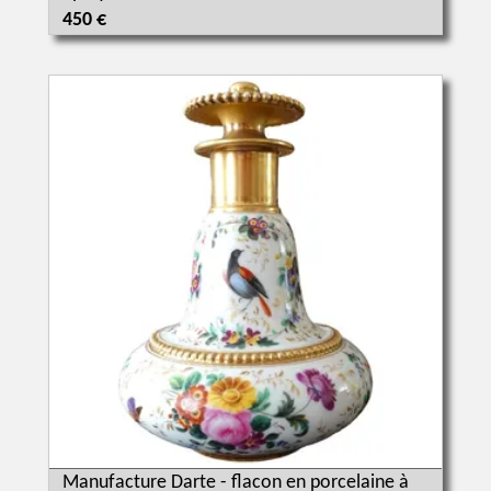
450 €
Manufacture Darte - flacon en porcelaine à