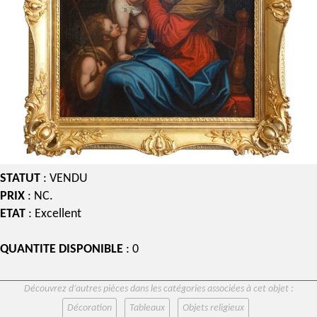
STATUT
: VENDU
PRIX
: NC.
ETAT
: Excellent
QUANTITE DISPONIBLE
: 0
Découvrez d’autres pièces dans les catégories associées à cet objet :
Décoration
Tableaux
Objets religieux