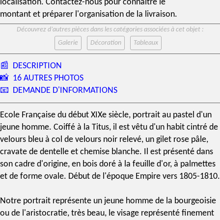
localisation. Contactez-nous pour connaître le
montant et préparer l'organisation de la livraison.
Découvrez d’autres pièces dans les catégories associées à cet objet :
Galerie
Décoration
Tableaux
📰
DESCRIPTION
📸
16 AUTRES PHOTOS
📧
DEMANDE D'INFORMATIONS
Ecole Française
du début
XIXe siècle
,
portrait au pastel
d'un
jeune homme. Coiffé à la Titus, il est vêtu d'un habit cintré de
velours bleu à col de velours noir relevé, un gilet rose pâle,
cravate de dentelle et chemise blanche. Il est présenté dans
son cadre d'origine, en
bois doré à la feuille d'or
, à palmettes
et de forme ovale. Début de l'
époque Empire
vers 1805-1810.
Notre portrait représente un jeune homme de la bourgeoisie
ou de l'aristocratie, très beau, le visage représenté finement