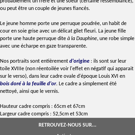
probablement un frère et une soeur (certaine ressemblance),
ou peut être un couple de jeunes fiancés.
Le jeune homme porte une perruque poudrée, un habit de
cour en soie grise avec un délicat gilet fleuri. La jeune fille
porte une haute perruque dite
à la Dauphine
, une robe simple
avec une écharpe en gaze transparente.
Nos portraits sont entièrement
d'origine
: ils sont sur leur
toile
XVIIIe
(non réentoilée voir l'effet en négatif qui apparait
sur le verso), dans leur cadre ovale d'
époque
Louis XVI
en
bois doré
à la feuille d'or
. Le cadre a simplement été
nettoyé, ainsi que le vernis.
Hauteur cadre compris : 65cm et 67cm
Largeur cadre compris : 52,5cm et 53cm
RETROUVEZ-NOUS SUR...