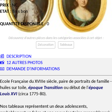
PRIX
: NC.
ETAT
: Très bon
QUANTITE DISPONIBLE
: 0
Découvrez d’autres pièces dans les catégories associées à cet objet :
Décoration
Tableaux
📰
DESCRIPTION
📸
12 AUTRES PHOTOS
📧
DEMANDE D'INFORMATIONS
Ecole Française du
XVIIIe siècle
,
paire de portraits
de famille -
huiles sur toile,
époque Transition
ou début de l'
époque
Louis XVI
(circa 1775-80).
Nos tableaux représentent un deux adolescents,