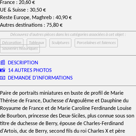
France : 20,60 €
UE & Suisse : 30,50 €
Reste Europe, Maghreb : 40,90 €
Autres destinations : 75,80 €
Découvrez d’autres pièces dans les catégories associées à cet objet :
Décoration
Tableaux
Sculptures
Porcelaines et faïences
Souvenirs historiques
📰
DESCRIPTION
📸
14 AUTRES PHOTOS
📧
DEMANDE D'INFORMATIONS
Paire de
portraits miniatures
en buste de profil de
Marie
Thérèse de France
,
Duchesse d'Angoulême
et
Dauphine du
Royaume de France
et de
Marie Caroline Ferdinande Louise
de Bourbon
, princesse des Deux-Siciles, plus connue sous son
titre de
duchesse de Berry
, épouse de Charles-Ferdinand
d'Artois, duc de Berry, second fils du roi Charles X et père