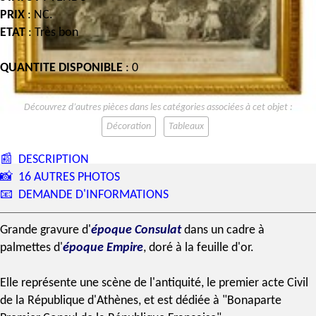
PRIX
: NC.
ETAT
: Très bon
QUANTITE DISPONIBLE
: 0
Découvrez d’autres pièces dans les catégories associées à cet objet :
Décoration
Tableaux
📰
DESCRIPTION
📸
16 AUTRES PHOTOS
📧
DEMANDE D'INFORMATIONS
Grande gravure d'
époque Consulat
dans un cadre à
palmettes d'
époque
Empire
,
doré à la feuille d'or
.
Elle représente une scène de l'
antiquité
, le premier acte Civil
de la République d'Athènes, et est dédiée à "
Bonaparte