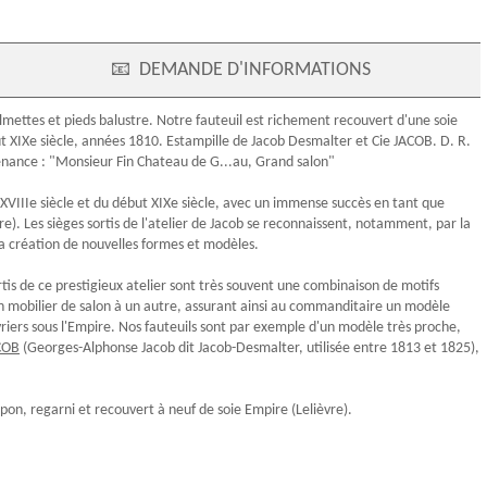
📧
DEMANDE D'INFORMATIONS
almettes et pieds balustre. Notre fauteuil est richement recouvert d'une soie
ut
XIXe siècle
, années 1810.
Estampille
de
Jacob Desmalter
et Cie JACOB. D. R.
nance : "Monsieur Fin Chateau de G...au, Grand salon"
XVIIIe siècle
et du début
XIXe siècle
, avec un immense succès en tant que
). Les sièges sortis de l'atelier de Jacob se reconnaissent, notamment, par la
 la création de nouvelles formes et modèles.
rtis de ce prestigieux atelier sont très souvent une combinaison de motifs
un
mobilier de salon
à un autre, assurant ainsi au commanditaire un modèle
riers sous l'Empire. Nos fauteuils sont par exemple d'un modèle très proche,
ACOB
(Georges-Alphonse Jacob dit Jacob-Desmalter, utilisée entre 1813 et 1825),
mpon
, regarni et recouvert à neuf de
soie Empire
(Lelièvre).