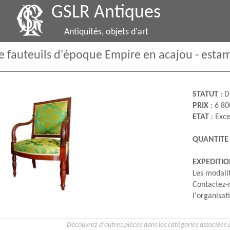
GSLR Antiques
Antiquités, objets d'art
e fauteuils d'époque Empire en acajou - estam
STATUT
: D
PRIX
: 6 80
ETAT
: Exce
QUANTITE
EXPEDITI
Les modalit
Contactez-
l'organisati
Découvrez d’autres pièces dans les catégories associées à