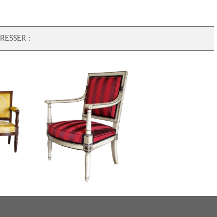
RESSER :
Fauteuil Empire impérial pour
ils
Fontainebleau (marque fer &
ampillés
inventaire), attribué Jacob Desmalter