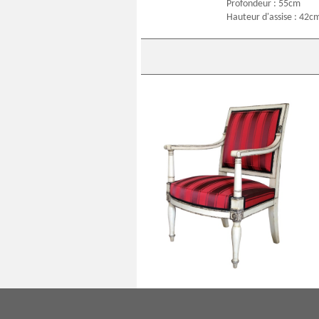
Profondeur : 55cm
Hauteur d'assise : 42c
Fauteuil Empire impérial pour les
Tuileries (marque fer & inventaire),
attribué Jacob Desmalter