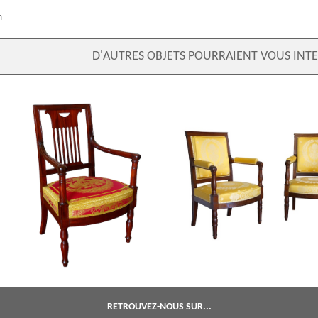
m
D'AUTRES OBJETS POURRAIENT VOUS INTE
Palais de Saint Cloud : fauteuil Empire
Jacob Desmalter : paire de fauteu
estampillé de Jean Pierre Louis et
d'époque Empire en acajou - est
numéros d'inventaire
RETROUVEZ-NOUS SUR...