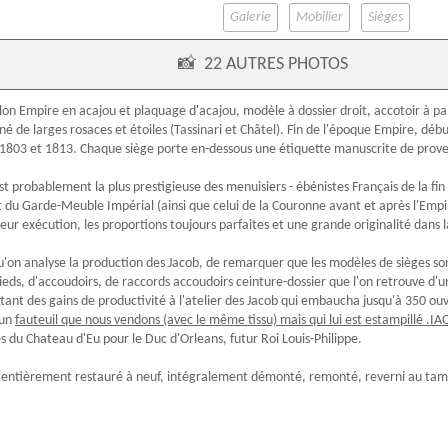
Galerie
Mobilier
Sièges
📸
22 AUTRES PHOTOS
alon Empire en
acajou
et
plaquage d'acajou
, modèle à dossier droit, accotoir à p
né de larges rosaces et étoiles (
Tassinari et Châtel
). Fin de l'
époque Empire
, déb
 1803 et 1813. Chaque siège porte en-dessous une
étiquette
manuscrite de prove
st probablement la plus prestigieuse des menuisiers -
ébénistes Français
de la fin
u Garde-Meuble Impérial (ainsi que celui de la Couronne avant et après l'Empire
leur exécution, les proportions toujours parfaites et une grande originalité dans
squ'on analyse la production des Jacob, de remarquer que les modèles de sièges so
ieds, d'accoudoirs, de raccords accoudoirs ceinture-dossier que l'on retrouve d'
ant des gains de productivité à l'atelier des Jacob qui embaucha jusqu'à 350 ouv
 un
fauteuil que nous vendons (avec le même tissu) mais qui lui est estampillé .I
s du Chateau d'Eu pour le Duc d'Orleans, futur Roi Louis-Philippe.
il entièrement restauré à neuf, intégralement démonté, remonté, re
verni au ta