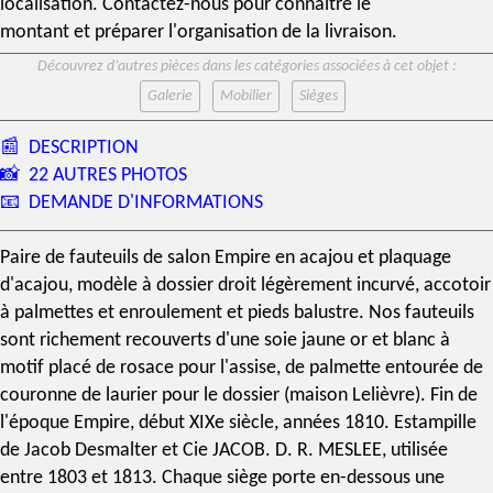
localisation. Contactez-nous pour connaître le
montant et préparer l'organisation de la livraison.
Découvrez d’autres pièces dans les catégories associées à cet objet :
Galerie
Mobilier
Sièges
📰
DESCRIPTION
📸
22 AUTRES PHOTOS
📧
DEMANDE D'INFORMATIONS
Paire de fauteuils de
salon Empire
en
acajou
et
plaquage
d'acajou
, modèle à dossier droit légèrement incurvé, accotoir
à palmettes et enroulement et pieds balustre. Nos fauteuils
sont richement recouverts d'une soie jaune or et blanc à
motif placé de rosace pour l'assise, de palmette entourée de
couronne de laurier pour le dossier (
maison Lelièvre
). Fin de
l'
époque Empire
, début
XIXe siècle
, années 1810.
Estampille
de
Jacob Desmalter
et Cie
JACOB. D. R. MESLEE
, utilisée
entre 1803 et 1813. Chaque siège porte en-dessous une