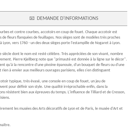
📧
DEMANDE D'INFORMATIONS
rbes et contre courbes, accotoirs en coup de fouet. Chaque accotoir est
es de fleurs flanquées de feuillages. Nos sièges sont de modèles très proches
à Lyon, vers 1760 - un des deux sièges porte l'
estampille
de
Nogaret
à Lyon.
e siècle dont le nom est resté célèbre. Très appréciées de son vivant, nombre
vement. Pierre Kjellberg note que "primauté est donnée à la ligne sur le décor".
pent qu'à la rencontre d'une pivoine épanouie, d'un bouquet de fleurs ou d'une
 rien à envier aux meilleurs ouvrages parisiens, elles s'en distinguent
cotoir typique, très évasé, une console en coup de fouet, un jeu de
ent pour définir son style. Une qualité irréprochable enfin, dans la
ons résistent bien aux épreuves du temps. L'influence de Tilliard et de Cresson,
isiens.
ièrement les musées des Arts décoratifs de Lyon et de Paris, le musée d'Art et
maître.