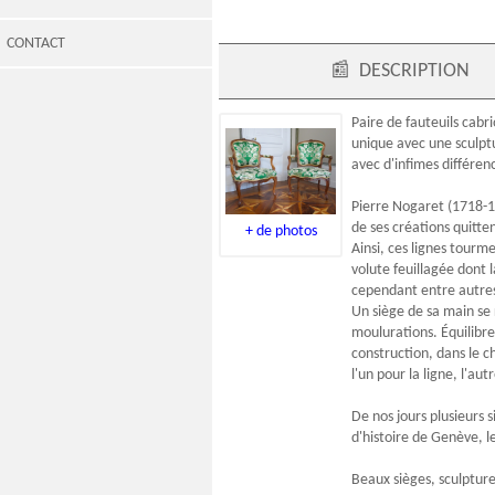
CONTACT
📰
DESCRIPTION
Paire de
fauteuils cabri
unique avec une sculptu
avec d'infimes différen
Pierre Nogaret (1718-17
de ses créations quitte
+ de photos
Ainsi, ces lignes tourm
volute feuillagée dont l
cependant entre autres p
Un siège de sa main se 
moulurations. Équilibre
construction, dans le c
l'un pour la ligne, l'au
De nos jours plusieurs 
d'histoire de Genève, 
Beaux sièges, sculpture 