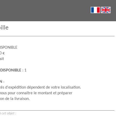
ille
ISPONIBLE
0 €
ait
 DISPONIBLE
: 1
ON
:
és d'expédition dépendent de votre localisation.
nous pour connaître le montant et préparer
on de la livraison.
 cet objet :