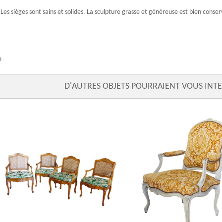
 Les sièges sont sains et solides. La sculpture grasse et généreuse est bien conser
m
D'AUTRES OBJETS POURRAIENT VOUS INTE
Mobilier de salon - 4 fauteuils cannés
Fauteuil à la Reine d'époque Lou
d'époque Régence Louis XV - époque
bois laqué, velours frappé
XVIIIe siècle