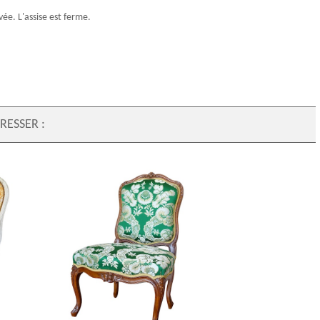
vée. L'assise est ferme.
RESSER :
Etienne Meunier : chaise de salon
is XV en
d'époque Louis XV richement sculptée -
estampillée