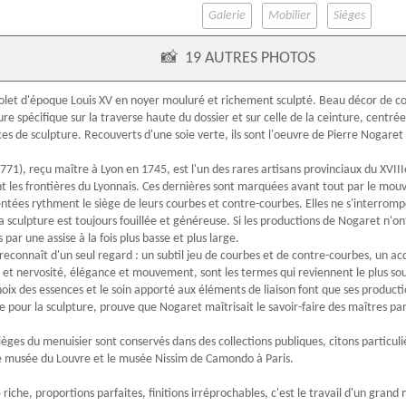
Galerie
Mobilier
Sièges
📸
19 AUTRES PHOTOS
olet
d'
époque Louis XV
en
noyer
mouluré et richement sculpté. Beau décor de cou
re spécifique sur la traverse haute du dossier et sur celle de la ceinture, centré
ces de sculpture. Recouverts d'une soie verte, ils sont l'oeuvre de
Pierre Nogaret
71), reçu maître à Lyon en 1745, est l'un des rares artisans provinciaux du XVIII
nt les frontières du Lyonnais. Ces dernières sont marquées avant tout par le mou
entées rythment le siège de leurs courbes et contre-courbes. Elles ne s'interrom
a sculpture est toujours fouillée et généreuse. Si les productions de Nogaret n'ont
ar une assise à la fois plus basse et plus large.
reconnaît d'un seul regard : un subtil jeu de courbes et de contre-courbes, un ac
 et nervosité, élégance et mouvement, sont les termes qui reviennent le plus souv
hoix des essences et le soin apporté aux éléments de liaison font que ses producti
tre pour la sculpture, prouve que Nogaret maîtrisait le savoir-faire des maîtres par
sièges du menuisier sont conservés dans des collections publiques, citons particul
le musée du Louvre et le musée Nissim de Camondo à Paris.
riche, proportions parfaites, finitions irréprochables, c'est le travail d'un grand 