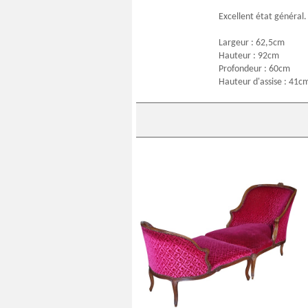
Excellent état général.
Largeur : 62,5cm
Hauteur : 92cm
Profondeur : 60cm
Hauteur d'assise : 41c
Duchesse brisée - chaise longue
d'époque Louis XV en velours frappé,
Manufacture Bonvallet