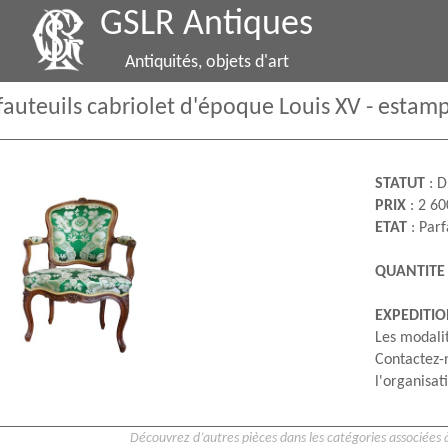
GSLR Antiques
Antiquités, objets d'art
 fauteuils cabriolet d'époque Louis XV - estamp
STATUT
: D
PRIX
: 2 60
ETAT
: Parf
QUANTITE
EXPEDITI
Les modalit
Contactez-
l'organisati
Découvrez d’autres pièces dans les catégories associées à