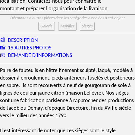
localisation. Contactez-nous pour connaître le
montant et préparer l'organisation de la livraison.
Découvrez d’autres pièces dans les catégories associées à cet objet :
Galerie
Mobilier
Sièges
📰
DESCRIPTION
📸
19 AUTRES PHOTOS
📧
DEMANDE D'INFORMATIONS
Paire de fauteuils en hêtre finement sculpté, laqué, modèle à
dossier à enroulement, pieds antérieurs fuselés et postérieurs
en sabre. Ils sont recouverts à neuf de
gourgouran de soie
à
lignes de couleur jaune citron (
maison Lelièvre
). Nos sièges
sont une fabrication parisienne à rapprocher des productions
de Jacob ou Demay, d'
époque Directoire
, fin du
XVIIIe siècle
vers le milieu des années 1790.
Il est intéressant de noter que ces sièges sont le style