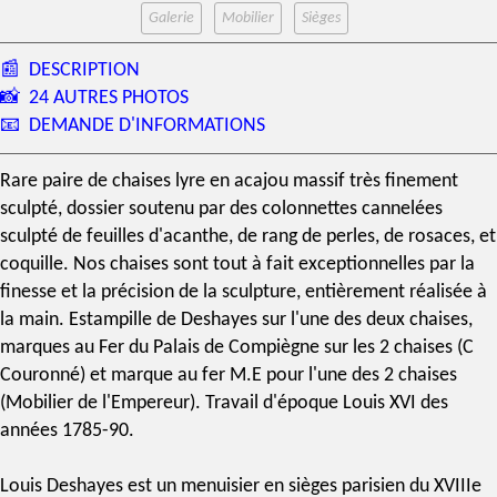
Galerie
Mobilier
Sièges
📰
DESCRIPTION
📸
24 AUTRES PHOTOS
📧
DEMANDE D'INFORMATIONS
Rare
paire de chaises lyre
en
acajou massif
très finement
sculpté, dossier soutenu par des colonnettes cannelées
sculpté de feuilles d'acanthe, de rang de perles, de rosaces, et
coquille. Nos chaises sont tout à fait exceptionnelles par la
finesse et la précision de la sculpture, entièrement réalisée à
la main.
Estampille
de
Deshayes
sur l'une des deux chaises,
marques au Fer du
Palais de Compiègne
sur les 2 chaises (C
Couronné) et
marque au fer M.E
pour l'une des 2 chaises
(Mobilier de l'Empereur). Travail d'
époque Louis XVI
des
années 1785-90.
Louis Deshayes
est un menuisier en sièges parisien du
XVIIIe