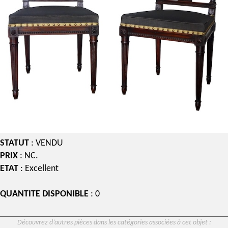
STATUT
: VENDU
PRIX
: NC.
ETAT
: Excellent
QUANTITE DISPONIBLE
: 0
Découvrez d’autres pièces dans les catégories associées à cet objet :