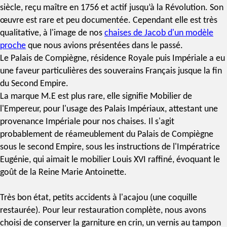
siècle
, reçu maître en 1756 et actif jusqu’à la Révolution. Son
œuvre est rare et peu documentée. Cependant elle est très
qualitative, à l'image de nos
chaises de Jacob d'un modèle
proche
que nous avions présentées dans le passé.
Le Palais de Compiègne, résidence Royale puis Impériale a eu
une faveur particulières des souverains Français jusque la fin
du Second Empire.
La
marque M.E
est plus rare, elle signifie
Mobilier de
l'Empereur
, pour l'usage des Palais Impériaux, attestant une
provenance Impériale pour nos chaises. Il s'agit
probablement de réameublement du Palais de Compiègne
sous le second Empire, sous les instructions de l'Impératrice
Eugénie, qui aimait le
mobilier Louis XVI
raffiné, évoquant le
goût de la Reine Marie Antoinette.
Très bon état, petits accidents à l'
acajou
(une coquille
restaurée). Pour leur restauration complète, nous avons
choisi de conserver la garniture en crin, un
vernis au tampon