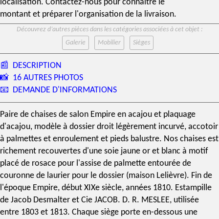
localisation. Contactez-nous pour connaître le
montant et préparer l'organisation de la livraison.
Découvrez d’autres pièces dans les catégories associées à cet objet :
Galerie
Mobilier
Sièges
📰
DESCRIPTION
📸
16 AUTRES PHOTOS
📧
DEMANDE D'INFORMATIONS
Paire de chaises de
salon Empire
en
acajou
et
plaquage
d'acajou
, modèle à dossier droit légèrement incurvé, accotoir
à palmettes et enroulement et pieds balustre. Nos chaises est
richement recouvertes d'une soie jaune or et blanc à motif
placé de rosace pour l'assise de palmette entourée de
couronne de laurier pour le dossier (
maison Lelièvre
). Fin de
l'
époque Empire
, début
XIXe siècle
, années 1810.
Estampille
de
Jacob Desmalter
et Cie
JACOB. D. R. MESLEE
, utilisée
entre 1803 et 1813. Chaque siège porte en-dessous une