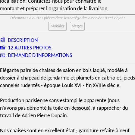
localisation. Contactez-nous pour connaître le
montant et préparer l'organisation de la livraison.
Découvrez d’autres pièces dans les catégories associées à cet objet :
Mobilier
Sièges
📰
DESCRIPTION
📸
12 AUTRES PHOTOS
📧
DEMANDE D'INFORMATIONS
Elégante paire de chaises de salon en bois laqué, modèle à
dossier à chapeau de gendarme et plumets en cabriolet, pieds
cannelés rudentés -
époque Louis XVI
- fin
XVIIIe siècle
.
Production parisienne sans
estampille
apparente (nous
n'avons pas démonté la toile en-dessous), à rapprocher du
travail de Adrien Pierre Dupain.
Nos chaises sont en excellent état ; garniture refaite à neuf