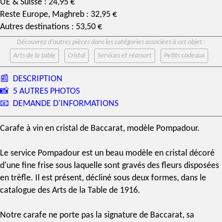
UE & Suisse : 24,95 €
Reste Europe, Maghreb : 32,95 €
Autres destinations : 53,50 €
Découvrez d’autres pièces dans les catégories associées à cet objet :
Arts de la table
Cristal
Services et réassort
Petits cadeaux
📰
DESCRIPTION
📸
5 AUTRES PHOTOS
📧
DEMANDE D'INFORMATIONS
Carafe
à vin en
cristal de Baccarat
,
modèle Pompadour
.
Le
service Pompadour
est un beau modèle en
cristal
décoré
d'une fine frise sous laquelle sont gravés des fleurs disposées
en trèfle. Il est présent, décliné sous deux formes, dans le
catalogue
des
Arts de la Table
de 1916.
Notre carafe ne porte pas la
signature
de Baccarat, sa