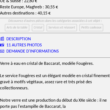
UE & Suisse : 22,60 €
Reste Europe, Maghreb : 30,55 €
Autres destinations : 40,15 €
Découvrez d’autres pièces dans les catégories associées à cet objet :
Arts de la table
Cristal
Services et réassort
Petits cadeaux
📰
DESCRIPTION
📸
11 AUTRES PHOTOS
📧
DEMANDE D'INFORMATIONS
Verre à eau
en
cristal de Baccarat
,
modèle Fougères
.
Le
service Fougères
est un élégant modèle en
cristal
finement
gravé à motifs végétaux, assez rare et très prisé des
collectionneur
s.
Notre verre est une production du début du XXe siècle : il ne
porte pas l'
estampille
de
Baccarat
, la