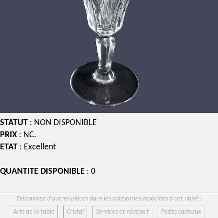
STATUT
: NON DISPONIBLE
PRIX
: NC.
ETAT
: Excellent
QUANTITE DISPONIBLE
: 0
Découvrez d’autres pièces dans les catégories associées à cet objet :
Arts de la table
Cristal
Services et réassort
Petits cadeaux