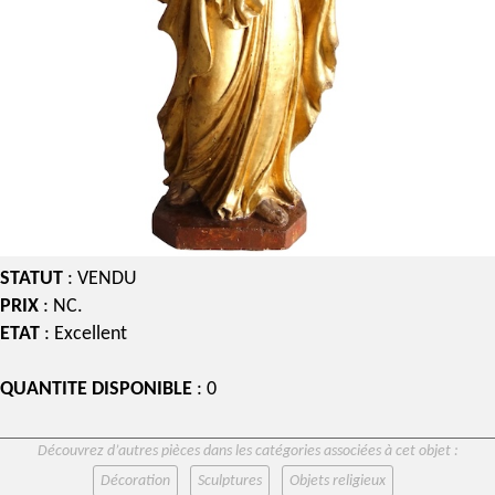
STATUT
: VENDU
PRIX
: NC.
ETAT
: Excellent
QUANTITE DISPONIBLE
: 0
Découvrez d’autres pièces dans les catégories associées à cet objet :
Décoration
Sculptures
Objets religieux