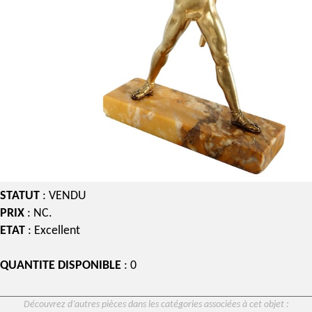
STATUT
: VENDU
PRIX
: NC.
ETAT
: Excellent
QUANTITE DISPONIBLE
: 0
Découvrez d’autres pièces dans les catégories associées à cet objet :