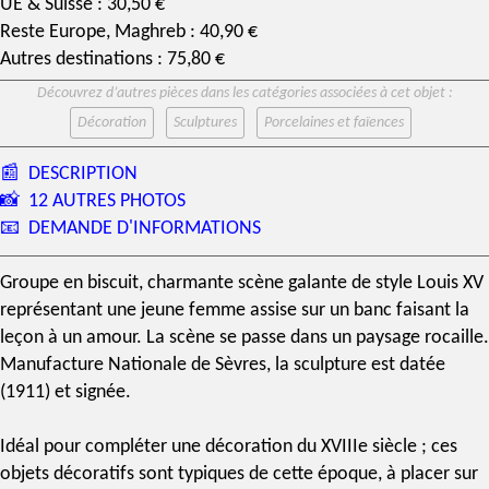
UE & Suisse : 30,50 €
Reste Europe, Maghreb : 40,90 €
Autres destinations : 75,80 €
Découvrez d’autres pièces dans les catégories associées à cet objet :
Décoration
Sculptures
Porcelaines et faïences
📰
DESCRIPTION
📸
12 AUTRES PHOTOS
📧
DEMANDE D'INFORMATIONS
Groupe en biscuit
, charmante scène galante de
style Louis XV
représentant une jeune femme assise sur un banc faisant la
leçon à un amour. La scène se passe dans un paysage rocaille.
Manufacture Nationale de Sèvres
, la sculpture est datée
(1911) et signée.
Idéal pour compléter une décoration du
XVIIIe siècle
; ces
objets décoratifs sont typiques de cette époque, à placer sur