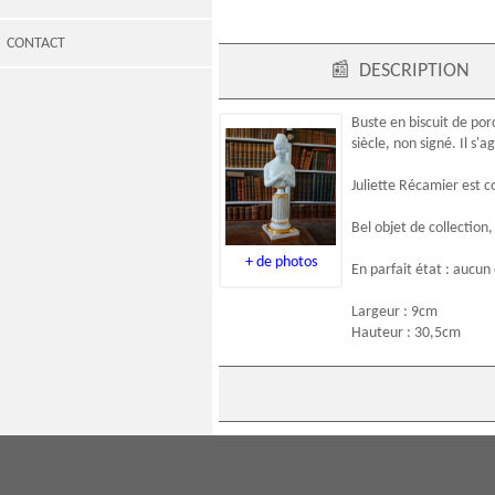
CONTACT
📰
DESCRIPTION
Buste en biscuit
de porc
siècle
, non signé. Il s
Juliette Récamier est c
Bel objet de collection
+ de photos
En parfait état : aucun
Largeur : 9cm
Hauteur : 30,5cm