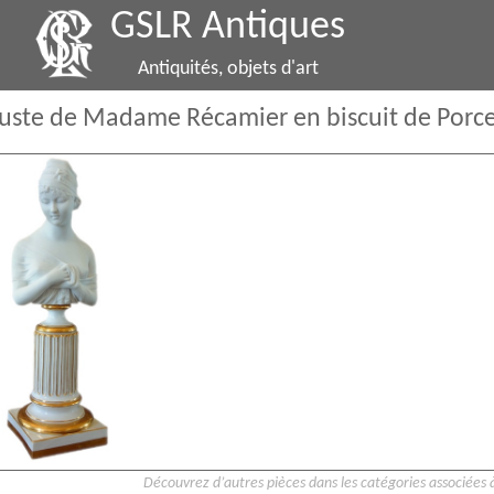
GSLR Antiques
Antiquités, objets d'art
: buste de Madame Récamier en biscuit de Porce
Découvrez d’autres pièces dans les catégories associées à