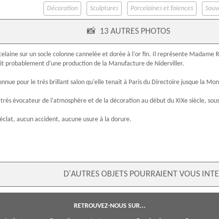
Décoration
Sculptures
Porcelaines et faïences
Souve
📸
13 AUTRES PHOTOS
elaine sur un socle colonne cannelée et dorée à l'or fin. Il représente
Madame R
'agit probablement d'une production de la
Manufacture de Niderviller
.
onnue pour le très brillant salon qu'elle tenait à Paris du Directoire jusque la M
, très évocateur de l'atmosphère et de la décoration au début du
XIXe siècle
, sou
 éclat, aucun accident, aucune usure à la dorure.
D'AUTRES OBJETS POURRAIENT VOUS INTE
RETROUVEZ-NOUS SUR...