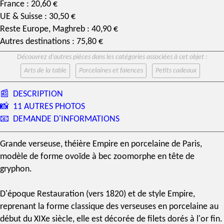
France : 20,60 €
UE & Suisse : 30,50 €
Reste Europe, Maghreb : 40,90 €
Autres destinations : 75,80 €
Découvrez d’autres pièces dans les catégories associées à cet objet :
Arts de la table
Porcelaines et faïences
Petits cadeaux
📰
DESCRIPTION
📸
11 AUTRES PHOTOS
📧
DEMANDE D'INFORMATIONS
Grande verseuse,
théière Empire
en
porcelaine de Paris
,
modèle de forme ovoïde à bec zoomorphe en tête de
gryphon.
D'
époque Restauration
(vers 1820) et de
style Empire
,
reprenant la forme classique des verseuses en porcelaine au
début du
XIXe siècle
, elle est décorée de filets dorés à l'or fin.