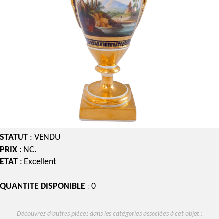
STATUT
: VENDU
PRIX
: NC.
ETAT
: Excellent
QUANTITE DISPONIBLE
: 0
Découvrez d’autres pièces dans les catégories associées à cet objet :