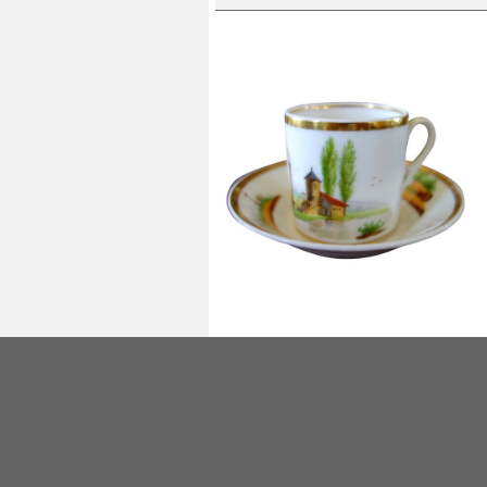
Tasse à café Empire en porcelaine de
Paris dorée à l'or fin & paysage de
château - vers 1820