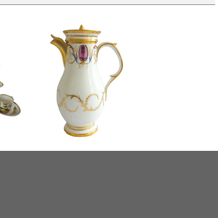
ine de
Verseuse / cafetière en porcelaine,
taliens -
époque Directoire Consulat - fin XVIIIe
siècle vers 1800