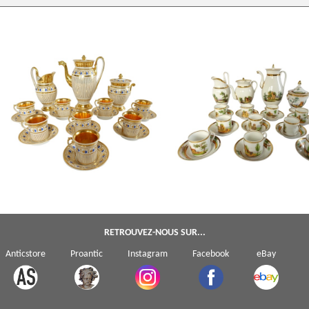
Service à café complet pour 8,
Service à café Empire en porcela
porcelaine dorée et bleue, époque
Paris dorée à l'or fin & paysages i
Empire Restauration - 11 pièces
vers 1820
RETROUVEZ-NOUS SUR...
Anticstore
Proantic
Instagram
Facebook
eBay