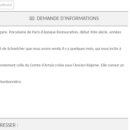
cadeaux
📧
DEMANDE D'INFORMATIONS
agate.
Porcelaine de Paris
d'
époque Restauration
, début
XIXe siècle
, années
é de
Schoelcher
que nous avons vendu il y a quelques mois, qui nous incite à
ennement celle du Comte d'Artois créée sous l'Ancien Régime. Elle connut un
e bonbonnière.
RESSER :