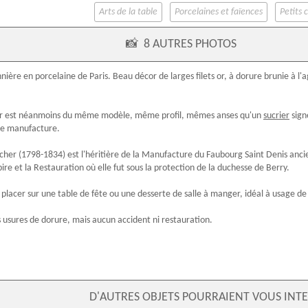
Arts de la table
Porcelaines et faïences
Petits 
📸
8 AUTRES PHOTOS
nnière en
porcelaine de Paris
. Beau décor de larges filets or, à dorure brunie à l'
ier est néanmoins du même modèle, même profil, mêmes anses qu'un
sucrier
sign
me manufacture.
cher
(1798-1834) est l'héritière de la Manufacture du Faubourg Saint Denis anci
ire et la Restauration où elle fut sous la protection de la duchesse de Berry.
 placer sur une table de fête ou une desserte de salle à manger, idéal à usage d
 usures de dorure, mais aucun accident ni restauration.
D'AUTRES OBJETS POURRAIENT VOUS INTE