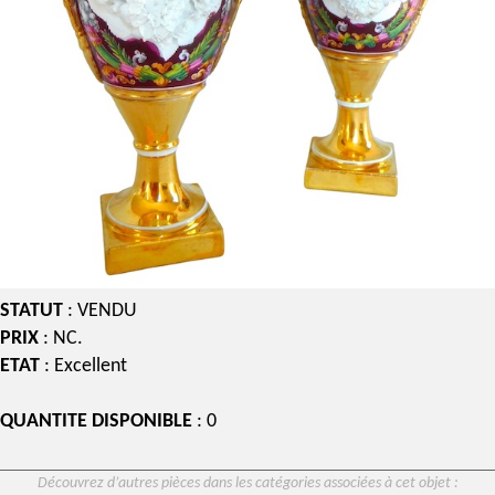
STATUT
: VENDU
PRIX
: NC.
ETAT
: Excellent
QUANTITE DISPONIBLE
: 0
Découvrez d’autres pièces dans les catégories associées à cet objet :