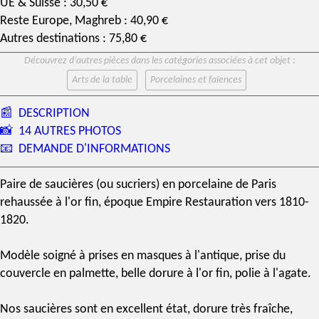
UE & Suisse : 30,50 €
Reste Europe, Maghreb : 40,90 €
Autres destinations : 75,80 €
Découvrez d’autres pièces dans les catégories associées à cet objet :
Arts de la table
Porcelaines et faïences
📰
DESCRIPTION
📸
14 AUTRES PHOTOS
📧
DEMANDE D'INFORMATIONS
Paire de saucières (ou sucriers) en
porcelaine de Paris
rehaussée à l'or fin,
époque Empire
Restauration vers 1810-
1820.
Modèle soigné à prises en masques à l'antique, prise du
couvercle en palmette, belle dorure à l'or fin, polie à l'agate.
Nos saucières sont en excellent état, dorure très fraîche,