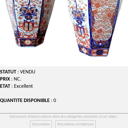
STATUT
: VENDU
PRIX
: NC.
ETAT
: Excellent
QUANTITE DISPONIBLE
: 0
Découvrez d’autres pièces dans les catégories associées à cet objet :
Décoration
Porcelaines et faïences