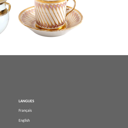
elaine
Dagoty : tasse à café de forme litron
e
Egyptienne en porcelaine de Paris,
époque Empire - signée
LANGUES
Français
English