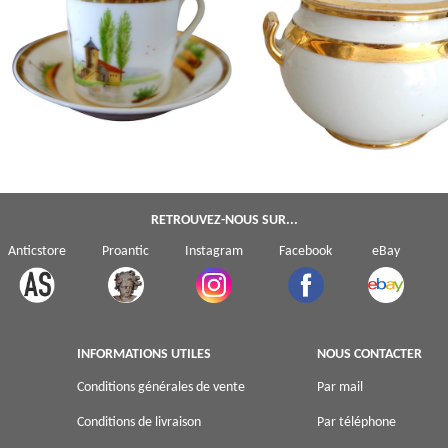
Tasse à café Empire en porcelaine de
Sucrier d'époque Empire en porc
Paris dorée à l'or fin & paysage de
de Paris attribué à la Manufactur
château - vers 1820
Schoelcher
RETROUVEZ-NOUS SUR...
Anticstore
Proantic
Instagram
Facebook
eBay
INFORMATIONS UTILES
NOUS CONTACTER
Conditions générales de vente
Par mail
Conditions de livraison
Par téléphone