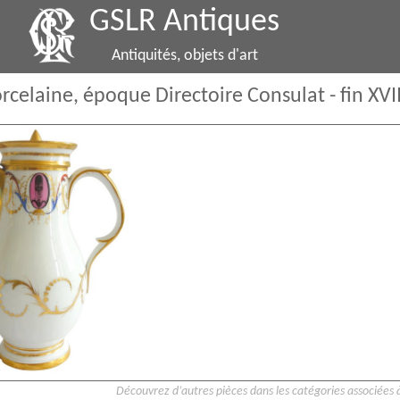
GSLR Antiques
Antiquités, objets d'art
rcelaine, époque Directoire Consulat - fin XVII
Découvrez d’autres pièces dans les catégories associées à