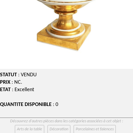
STATUT
: VENDU
PRIX
: NC.
ETAT
: Excellent
QUANTITE DISPONIBLE
: 0
Découvrez d’autres pièces dans les catégories associées à cet objet :
Arts de la table
Décoration
Porcelaines et faïences