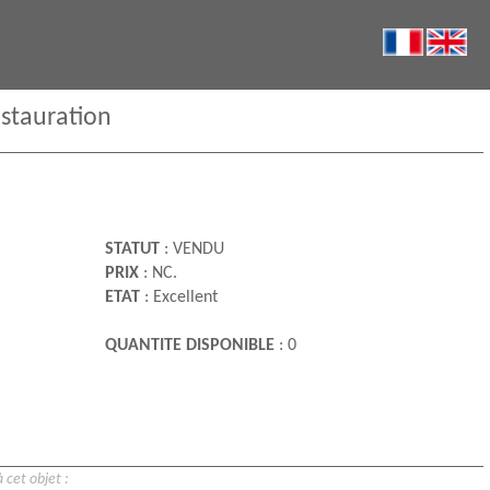
estauration
STATUT
: VENDU
PRIX
: NC.
ETAT
: Excellent
QUANTITE DISPONIBLE
: 0
 cet objet :