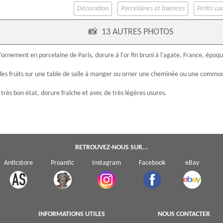
Décoration
Porcelaines et faïences
Petits c
📸
13 AUTRES PHOTOS
d'ornement en
porcelaine de Paris
, dorure à l'or fin bruni à l'agate, France, époq
des fruits sur une table de salle à manger ou orner une cheminée ou une commo
 très bon état, dorure fraîche et avec de très légères usures.
RETROUVEZ-NOUS SUR...
Anticstore
Proantic
Instagram
Facebook
eBay
INFORMATIONS UTILES
NOUS CONTACTER