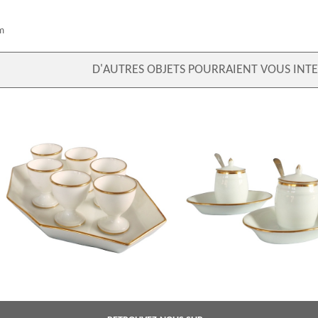
cm
D'AUTRES OBJETS POURRAIENT VOUS INTE
Nast : série de 6 coquetiers d’époque
Nast : paire de moutardiers d’é
Empire et leur présentoir, porcelaine de
Empire en porcelaine de Paris bl
Paris blanche et or
or