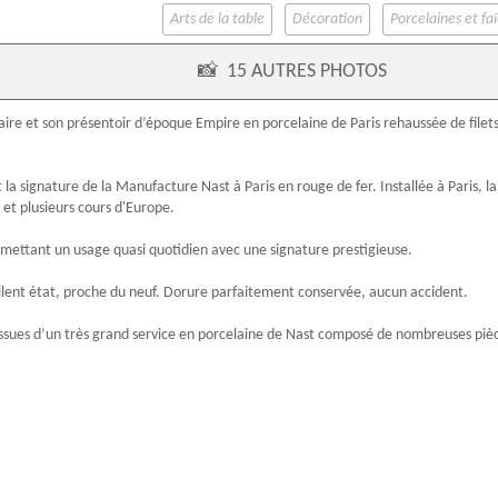
Arts de la table
Décoration
Porcelaines et fa
📸
15 AUTRES PHOTOS
aire et son présentoir d’
époque Empire
en
porcelaine de Paris
rehaussée de filet
t la
signature
de la
Manufacture Nast
à Paris en rouge de fer. Installée à Paris, 
 et plusieurs cours d'Europe.
ettant un usage quasi quotidien avec une signature prestigieuse.
llent état, proche du neuf. Dorure parfaitement conservée, aucun accident.
issues d’un très grand service en porcelaine de Nast composé de nombreuses pièce