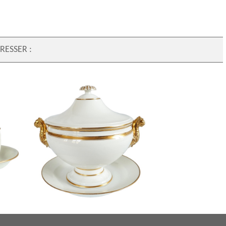
RESSER :
poque
Nast : pot à oille / soupière d’époque
anche et
Empire en porcelaine de Paris blanche et
or