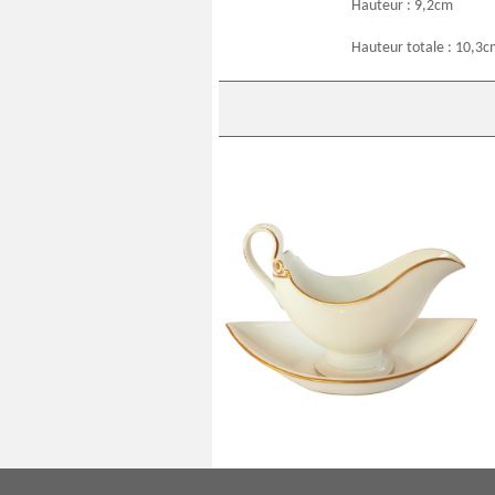
Hauteur : 9,2cm
Hauteur totale : 10,3
Nast : saucière d’époque Empire en
porcelaine de Paris blanche et or