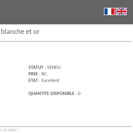
 blanche et or
STATUT
: VENDU
PRIX
: NC.
ETAT
: Excellent
QUANTITE DISPONIBLE
: 0
 cet objet :