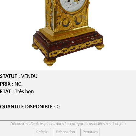
STATUT
: VENDU
PRIX
: NC.
ETAT
: Très bon
QUANTITE DISPONIBLE
: 0
Découvrez d’autres pièces dans les catégories associées à cet objet :
Galerie
Décoration
Pendules