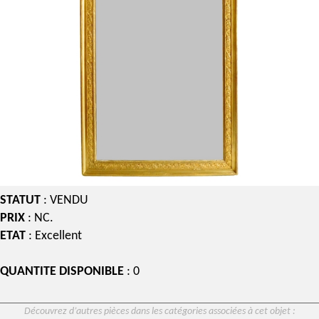
STATUT
: VENDU
PRIX
: NC.
ETAT
: Excellent
QUANTITE DISPONIBLE
: 0
Découvrez d’autres pièces dans les catégories associées à cet objet :