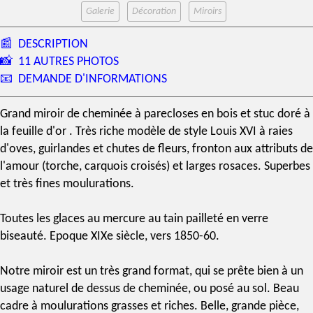
Galerie
Décoration
Miroirs
📰
DESCRIPTION
📸
11 AUTRES PHOTOS
📧
DEMANDE D'INFORMATIONS
Grand
miroir de cheminée
à parecloses en bois et stuc
doré à
la feuille d'or
. Très riche modèle de
style Louis XVI
à raies
d'oves, guirlandes et chutes de fleurs, fronton aux attributs de
l'amour (torche, carquois croisés) et larges rosaces. Superbes
et très fines moulurations.
Toutes les
glaces au mercure
au tain pailleté en verre
biseauté. Epoque
XIXe siècle
, vers 1850-60.
Notre
miroir
est un très grand format, qui se prête bien à un
usage naturel de dessus de cheminée, ou posé au sol. Beau
cadre à moulurations grasses et riches. Belle, grande pièce,