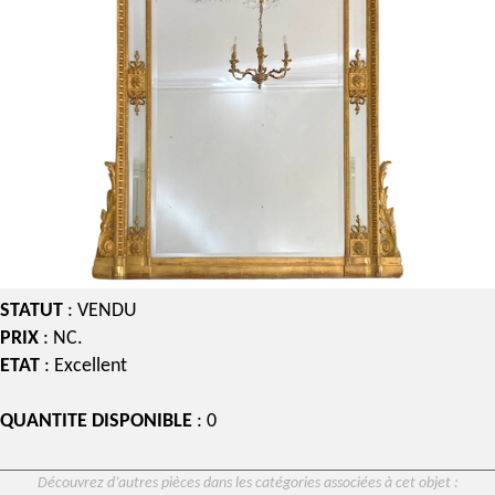
STATUT
: VENDU
PRIX
: NC.
ETAT
: Excellent
QUANTITE DISPONIBLE
: 0
Découvrez d’autres pièces dans les catégories associées à cet objet :