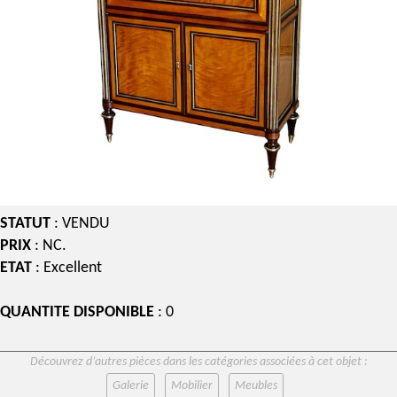
STATUT
: VENDU
PRIX
: NC.
ETAT
: Excellent
QUANTITE DISPONIBLE
: 0
Découvrez d’autres pièces dans les catégories associées à cet objet :
Galerie
Mobilier
Meubles