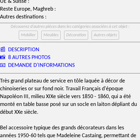
UE & Suisse :
Reste Europe, Maghreb :
Autres destinations :
Découvrez d’autres pièces dans les catégories associées à cet objet :
Mobilier
Meubles
Décoration
Autres objets
📰
DESCRIPTION
📸
8 AUTRES PHOTOS
📧
DEMANDE D'INFORMATIONS
Très grand plateau de service en
tôle laquée
à
décor de
chinoiseries
or sur fond noir. Travail Français d'
époque
Napoléon III
, milieu
XIXe siècle
vers 1850 - 1860, qui a été
monté en table basse posé sur un socle en laiton dépliant du
début XXe siècle.
Bel accessoire typique des grands décorateurs dans les
années 1950-60 tels que
Madeleine Castaing
, permettant de