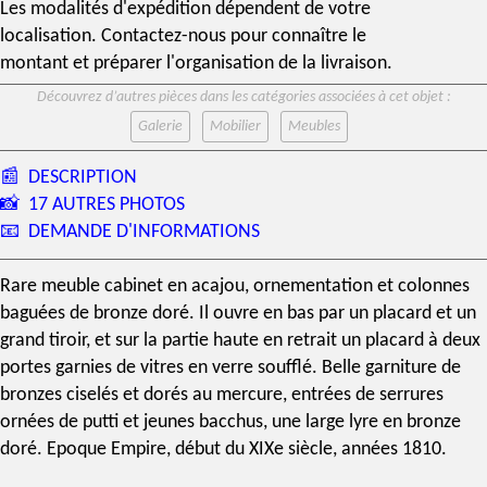
Les modalités d'expédition dépendent de votre
localisation. Contactez-nous pour connaître le
montant et préparer l'organisation de la livraison.
Découvrez d’autres pièces dans les catégories associées à cet objet :
Galerie
Mobilier
Meubles
📰
DESCRIPTION
📸
17 AUTRES PHOTOS
📧
DEMANDE D'INFORMATIONS
Rare meuble cabinet en
acajou
, ornementation et colonnes
baguées de
bronze doré
. Il ouvre en bas par un placard et un
grand tiroir, et sur la partie haute en retrait un placard à deux
portes garnies de vitres en verre soufflé. Belle garniture de
bronzes ciselés et
dorés au mercure
, entrées de serrures
ornées de putti et jeunes bacchus, une large lyre en bronze
doré.
Epoque Empire
, début du
XIXe siècle
, années 1810.