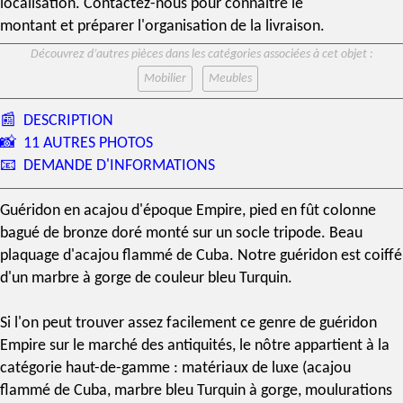
localisation. Contactez-nous pour connaître le
montant et préparer l'organisation de la livraison.
Découvrez d’autres pièces dans les catégories associées à cet objet :
Mobilier
Meubles
📰
DESCRIPTION
📸
11 AUTRES PHOTOS
📧
DEMANDE D'INFORMATIONS
Guéridon en
acajou
d'
époque Empire
, pied en fût colonne
bagué de
bronze doré
monté sur un socle tripode. Beau
plaquage d'
acajou flammé de Cuba
. Notre guéridon est coiffé
d'un marbre à gorge de couleur
bleu Turquin
.
Si l'on peut trouver assez facilement ce genre de guéridon
Empire sur le marché des antiquités, le nôtre appartient à la
catégorie haut-de-gamme : matériaux de luxe (
acajou
flammé
de Cuba,
marbre bleu Turquin
à gorge, moulurations