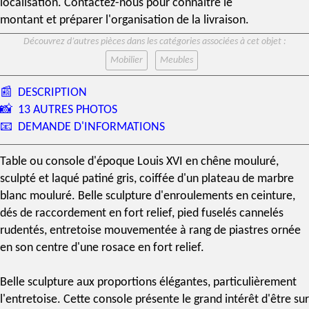
localisation. Contactez-nous pour connaître le
montant et préparer l'organisation de la livraison.
Découvrez d’autres pièces dans les catégories associées à cet objet :
Mobilier
Meubles
📰
DESCRIPTION
📸
13 AUTRES PHOTOS
📧
DEMANDE D'INFORMATIONS
Table ou console d'
époque Louis XVI
en chêne mouluré,
sculpté et laqué patiné gris, coiffée d'un plateau de marbre
blanc mouluré. Belle sculpture d'enroulements en ceinture,
dés de raccordement en fort relief, pied fuselés cannelés
rudentés, entretoise mouvementée à rang de piastres ornée
en son centre d'une rosace en fort relief.
Belle sculpture aux proportions élégantes, particulièrement
l'entretoise. Cette console présente le grand intérêt d'être sur