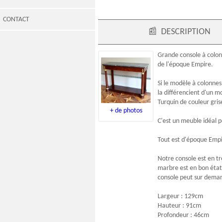
CONTACT
📰
DESCRIPTION
Grande
console à colo
de l'
époque Empire
.
Si le modèle à colonnes
la différencient d'un 
Turquin
de couleur gris
+ de photos
C'est un meuble idéal 
Tout est d'époque Empir
Notre console est en tr
marbre est en bon état e
console peut sur deman
Largeur : 129cm
Hauteur : 91cm
Profondeur : 46cm