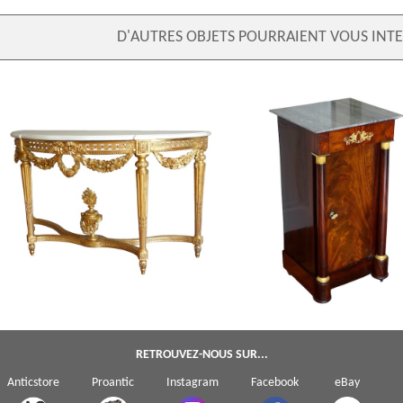
D'AUTRES OBJETS POURRAIENT VOUS INTE
Somno / table de chevet à colon
Importante console demi-lune d'époque
d'époque Empire, acajou, bronz
Louis XVI en bois sculpté et doré - 145cm
mercure, marbre turquin
RETROUVEZ-NOUS SUR...
Anticstore
Proantic
Instagram
Facebook
eBay