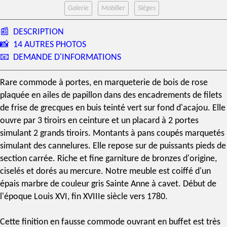
Galerie
Mobilier
Sièges
📰
DESCRIPTION
📸
14 AUTRES PHOTOS
📧
DEMANDE D'INFORMATIONS
Rare commode à portes, en
marqueterie
de
bois de rose
plaquée en ailes de papillon dans des encadrements de filets
de frise de grecques en
buis teinté vert
sur fond d'
acajou
. Elle
ouvre par 3 tiroirs en ceinture et un placard à 2 portes
simulant 2 grands tiroirs. Montants à pans coupés marquetés
simulant des cannelures. Elle repose sur de puissants pieds de
section carrée. Riche et fine garniture de bronzes d'origine,
ciselés et
dorés au mercure
. Notre meuble est coiffé d'un
épais marbre de couleur
gris Sainte Anne
à cavet. Début de
l'
époque Louis XVI
, fin
XVIIIe siècle
vers 1780.
Cette finition en fausse commode ouvrant en buffet est très