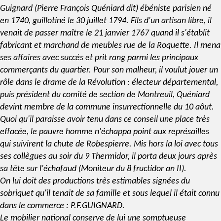
Guignard (Pierre François Quéniard dit)
ébéniste parisien
né
en 1740, guillotiné le 30 juillet 1794. Fils d'un artisan libre, il
venait de passer maître le 21 janvier 1767 quand il s'établit
fabricant et marchand de meubles rue de la Roquette. Il mena
ses affaires avec succès et prit rang parmi les principaux
commerçants du quartier. Pour son malheur, il voulut jouer un
rôle dans le drame de la Révolution : électeur départemental,
puis président du comité de section de Montreuil, Quéniard
devint membre de la commune insurrectionnelle du 10 aôut.
Quoi qu'il paraisse avoir tenu dans ce conseil une place très
effacée, le pauvre homme n'échappa point aux représailles
qui suivirent la chute de Robespierre. Mis hors la loi avec tous
ses collègues au soir du 9 Thermidor, il porta deux jours après
sa tête sur l'échafaud (Moniteur du 8 fructidor an II).
On lui doit des productions très estimables signées du
sobriquet qu'il tenait de sa famille et sous lequel il était connu
dans le commerce : P.F.GUIGNARD.
Le mobilier national conserve de lui une somptueuse