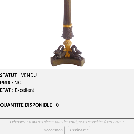
STATUT
: VENDU
PRIX
: NC.
ETAT
: Excellent
QUANTITE DISPONIBLE
: 0
Découvrez d’autres pièces dans les catégories associées à cet objet :
Décoration
Luminaires