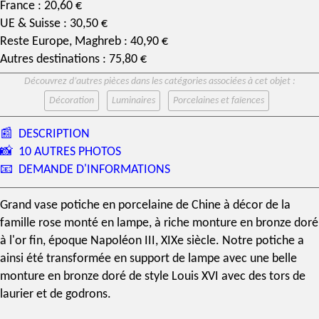
France : 20,60 €
UE & Suisse : 30,50 €
Reste Europe, Maghreb : 40,90 €
Autres destinations : 75,80 €
Découvrez d’autres pièces dans les catégories associées à cet objet :
Décoration
Luminaires
Porcelaines et faïences
📰
DESCRIPTION
📸
10 AUTRES PHOTOS
📧
DEMANDE D'INFORMATIONS
Grand vase potiche en
porcelaine de Chine
à décor de la
famille rose monté en lampe, à riche monture en
bronze doré
à l'or fin,
époque Napoléon III
,
XIXe siècle
. Notre potiche a
ainsi été transformée en support de lampe avec une belle
monture en bronze doré de style Louis XVI avec des tors de
laurier et de godrons.