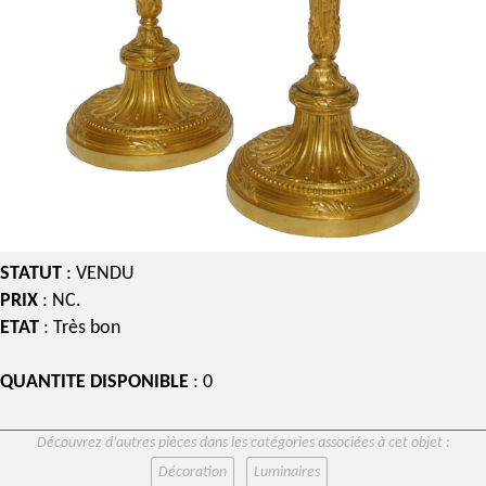
STATUT
: VENDU
PRIX
: NC.
ETAT
: Très bon
QUANTITE DISPONIBLE
: 0
Découvrez d’autres pièces dans les catégories associées à cet objet :
Décoration
Luminaires