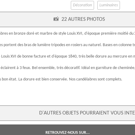
Décoration
Luminaires
📸
22 AUTRES PHOTOS
abres
en
bronze doré
et marbre de
style Louis XVI
, d'
époque
première moitié du
s portent des bras de lumière tripodes en rosiers au naturel. Bases en colonne
e
Louis XVI
de bonne facture et d'époque 1840, très belle
dorure au mercure
en m
éclairent à 3 feux. Bel ensemble, très décoratif. Idéal en garniture de cheminée,
s bon état. La dorure est bien conservée. Nos candélabres sont complets.
D'AUTRES OBJETS POURRAIENT VOUS INTE
RETROUVEZ-NOUS SUR...